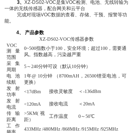
3、
XZ-DS02-VOC是集VOC检测、电池、无线转输为
一体的无线传感器，配合网关和云平台
完成对现场VOC数据的查看、存储、干预、报警等功
能。
4、 产品参数
XZ-DS02-VOC传感器参数
VOC
0~500指数小于100，安全环境；超过100，需要通
测量
风。指数越高，污染越严重
范围
采集
5～240分钟可设（默认10分钟）
周期
电池
1年@ 10分钟 （8700mAH，26500锂亚电池，可
续航
更换）
发射
接收灵敏度
＜-136dBm
<17dBm
功率
发射
接收电流
＜20mA
<120mA
电流
传输
>5KM(视
工作温度
0～50℃
距离
距）
工作
433MHz /480MHz /868MHz /915MHz /925MHz
频率