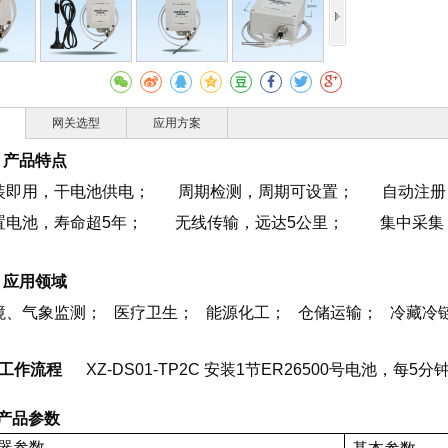
网关选型
应用方案
、 产品特点
装即用，干电池供电；
周期检测，周期可设置
；
自动注册
置电池，寿命超5年；
无线传输，远达5公里；
集中采集
、 应用领域
境、气象监测
；
医疗卫生
；
能源化工
；
仓储运输
；
冷藏冷
、工作流程
XZ-DS01-TP2C 安装1节ER26500号电池，
品参数
器参数