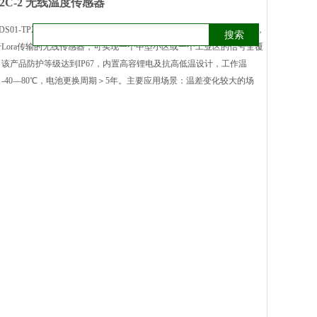
TP2C-2 无线温度传感器
-DS01-TP2C-2 是一款外置温度传感器探头，探头温度范围-100—100℃，
搜索
于Lora传输的无线传感器，可实现一个中型小区或一个工业区的信号全覆
。该产品防护等级达到IP67，内置高容锂电及抗高低温设计，工作温
-40—80℃，电池更换周期＞5年。主要应用场景：温差变化较大的场
。