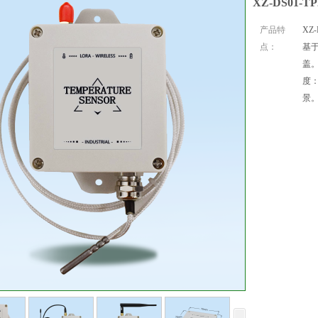
XZ-DS01-
产品特
XZ
点：
基
盖
度：
景