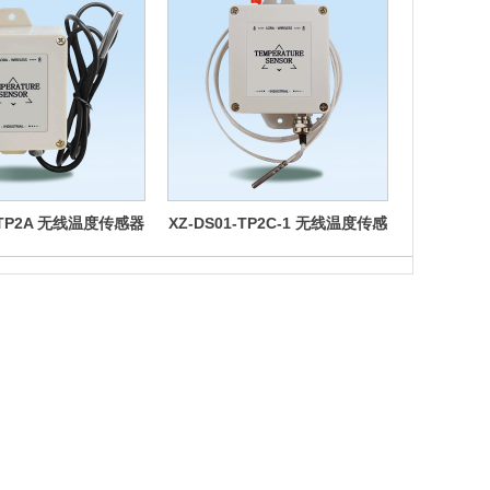
1-TP2A 无线温度传感器
XZ-DS01-TP2C-1 无线温度传感
XZ-DS01
器
咨询电话：0755-22675449
技术支持：季工 13925257516 曹工 13530855923
地址：深圳市南山区西丽创新科技园2栋701