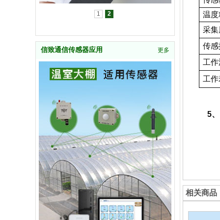
1
2
温度精
采集
传感
信致通信传感器应用
更多
工作温
工作
5、
相关商品