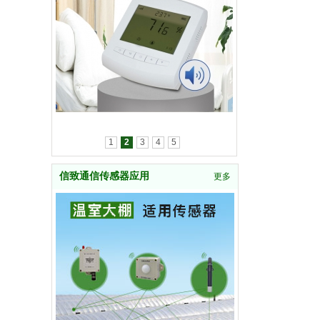
1
2
3
4
5
信致通信传感器应用
更多