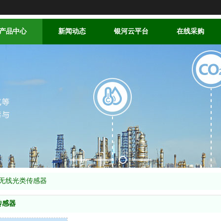
产品中心
新闻动态
银河云平台
在线采购
G无线光类传感器
传感器