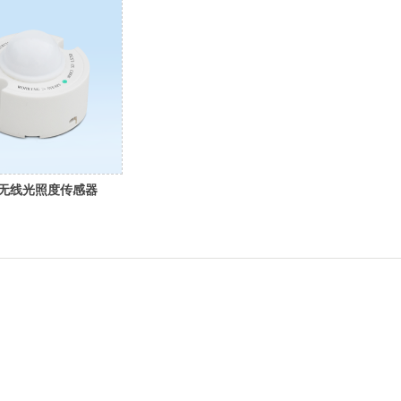
30 无线光照度传感器