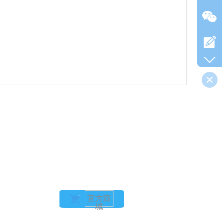
咨询电话：0755-22675449
技术支持：季工 13925257516 曹工 13530855923
地址：深圳市南山区西丽创新科技园2栋701
官方商
城