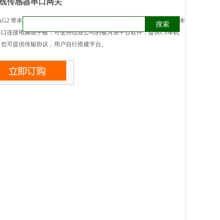
 无线传感器串口网关
TAG2 带本地Micro USB转串口，115200bps,8N1,外置5V直流电源，采用本
搜索
串口连接电脑或平板；可使用信致公司的银河系平台软件，提供CS单机
；也可提供传输协议，用户自行搭建平台。