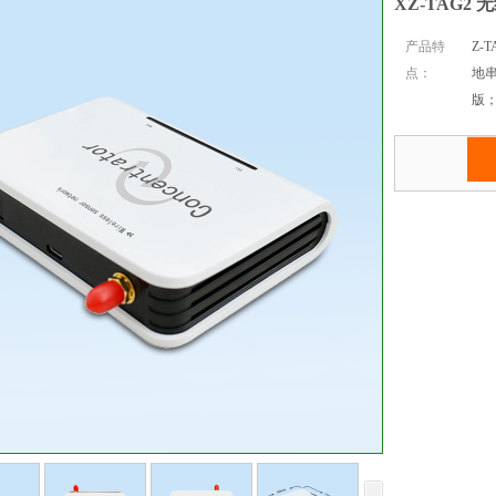
XZ-TAG2
产品特
Z-
点：
地
版